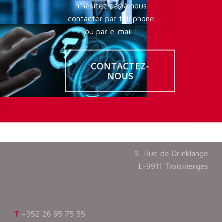
n’hésitez pas à nous
contacter par téléphone
ou par e-mail !
CONTACTEZ-
NOUS
9, Rue de Drinklange
L-9911 Troisvierges
T
+
352 26 95 75 55