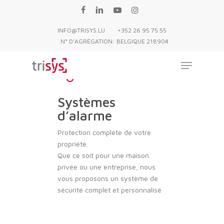
Skip
FACEBOOK
LINKEDIN
YOUTUBE
INSTAGRAM
to
INFO@TRISYS.LU
+352 26 95 75 55
main
N° D’AGRÉGATION: BELGIQUE 218904
content
Menu
Systèmes
d’alarme
Protection complète de votre
propriété.
Que ce soit pour une maison
privée ou une entreprise, nous
vous proposons un système de
sécurité complet et personnalisé