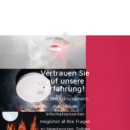
Vertrauen Sie
auf unsere
Erfahrung!
Wir sind stets bemüht,
mit unseren
Informationsseiten
möglichst all Ihre Fragen
zu beantworten. Sollten