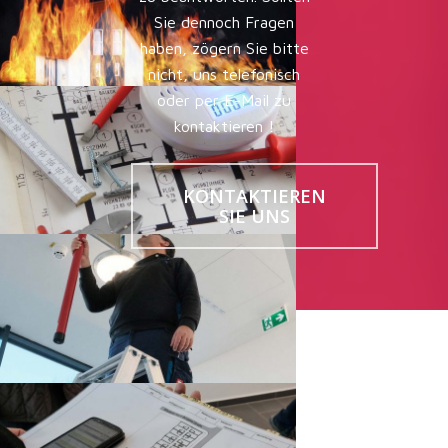
Sie dennoch Fragen
haben, zögern Sie bitte
nicht, uns telefonisch
oder per E-Mail zu
kontaktieren !
KONTAKTIEREN
SIE UNS